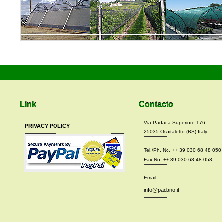
Link
Contacto
Via Padana Superiore 176
PRIVACY POLICY
25035 Ospitaletto (BS) Italy
Tel./Ph. No. ++ 39 030 68 48 050
Fax No. ++ 39 030 68 48 053
Email:
info@padano.it