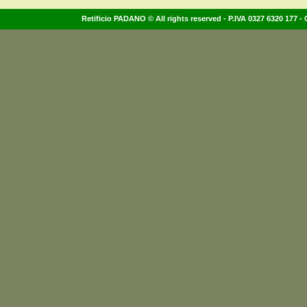
Retificio PADANO © All rights reserved - P.IVA 0327 6320 177 - 