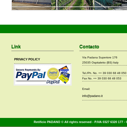
Link
Contacto
Via Padana Superiore 176
PRIVACY POLICY
25035 Ospitaletto (BS) Italy
Tel./Ph. No. ++ 39 030 68 48 050
Fax No. ++ 39 030 68 48 053
Email:
info@padano.it
Retificio PADANO © All rights reserved - P.IVA 0327 6320 177 - 