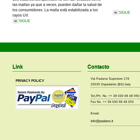
las mallas ya que a veces, pueden dañar la salud de
los consumidores. La malla está estabilizada a los
SIGUE
rayos UV.
SIGUE
Link
Contacto
Via Padana Superiore 176
PRIVACY POLICY
25035 Ospitaletto (BS) Italy
Tel./Ph. No. ++ 39 030 68 48 050
Fax No. ++ 39 030 68 48 053
Email:
info@padano.it